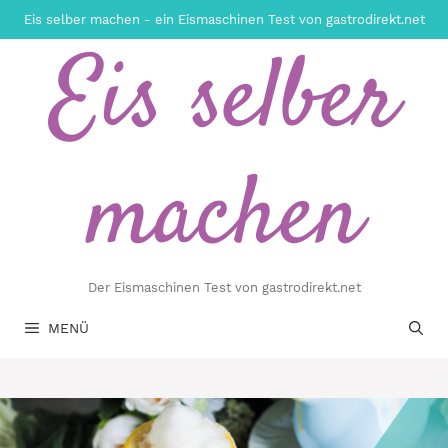
Zum
Eis selber machen - ein Eismaschinen Test von gastrodirekt.net
Inhalt
Eis selber
springen
machen
Der Eismaschinen Test von gastrodirekt.net
MENÜ